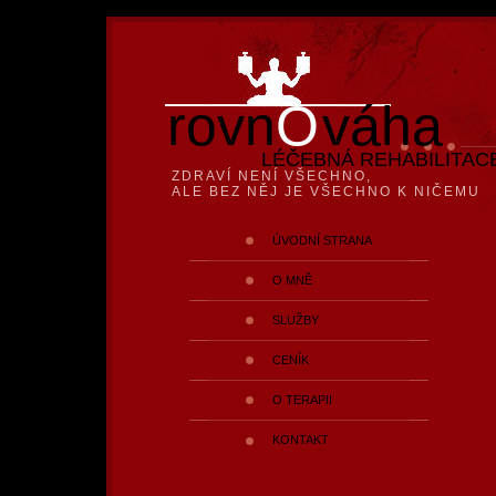
rovn
O
váha
LÉČEBNÁ REHABILITAC
ZDRAVÍ NENÍ VŠECHNO,
ALE BEZ NĚJ JE VŠECHNO K NIČEMU
ÚVODNÍ STRANA
O MNĚ
SLUŽBY
CENÍK
O TERAPII
KONTAKT