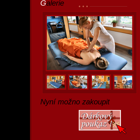
G
alerie
N
yní možno zakoupit